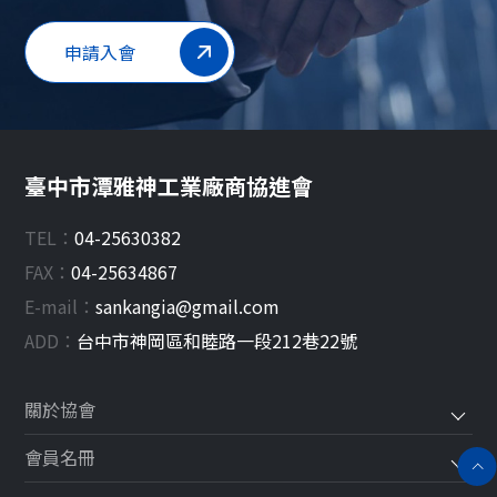
申請入會
臺中市潭雅神工業廠商協進會
TEL：
04-25630382
FAX：
04-25634867
E-mail：
sankangia@gmail.com
ADD：
台中市
神岡區
和睦路一段212巷22號
關於協會
會員名冊