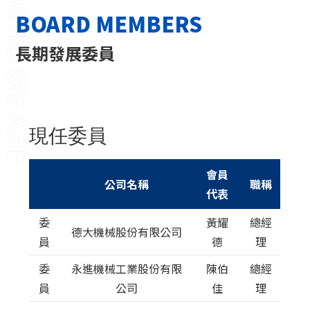
BOARD MEMBERS
協會章程
長期發展委員
理監事名單
召集人名單
顧問團名單
現任委員
長期發展委員
秘書處名單
會員
公司名稱
職稱
代表
TYSIA 期刊資料
委
黃耀
總經
德大機械股份有限公司
員
德
理
委
永進機械工業股份有限
陳伯
總經
員
公司
佳
理