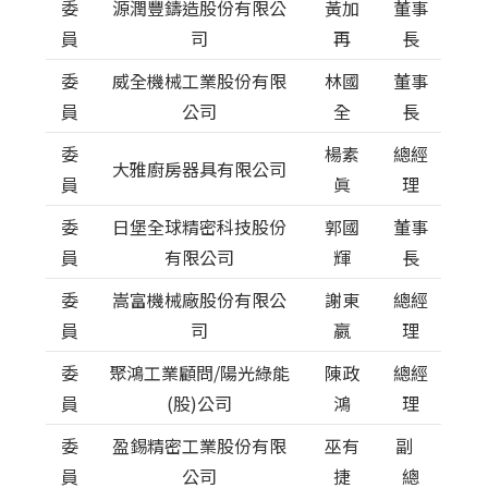
委
源潤豐鑄造股份有限公
黃加
董事
員
司
再
長
委
威全機械工業股份有限
林國
董事
員
公司
全
長
委
楊素
總經
大雅廚房器具有限公司
員
眞
理
委
日堡全球精密科技股份
郭國
董事
員
有限公司
輝
長
委
嵩富機械廠股份有限公
謝東
總經
員
司
嬴
理
委
聚鴻工業顧問/陽光綠能
陳政
總經
員
(股)公司
鴻
理
委
盈錫精密工業股份有限
巫有
副
員
公司
捷
總