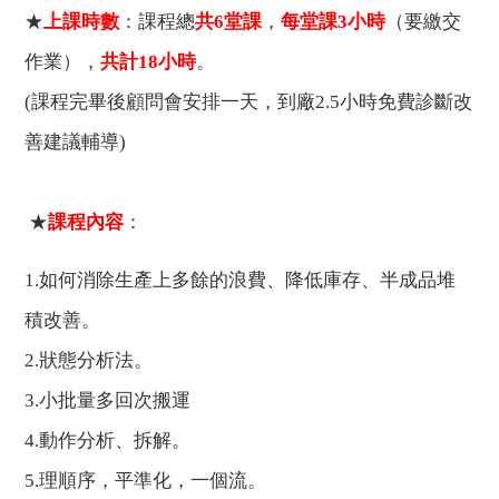
★
上課時數
：課程總
共
6
堂課
，
每堂課
3
小時
（要繳交
作業），
共計
18
小時
。
(課程完畢後顧問會安排一天，到廠
2.5
小時免費診斷改
善建議輔導
)
★
課程內容
：
1.
如何消除生產上多餘的浪費、降低庫存、半成品堆
積改善。
2.
狀態分析法。
3.
小批量多回次搬運
4.
動作分析、拆解。
5.
理順序，平準化，一個流。