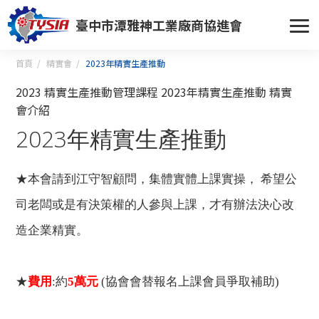
臺中市潭雅神工業廠商協進會
首頁
精實會
2023年精實生產推動
2023 精實生產推動管理課程
2023年精實生產推動
精實
會介紹
2023年精實生產推動
★本會請到江守智顧問，集體實體上課實操， 希望公
司老闆或是有決策權的人參與上課，
才有辦法決心改
造企業精實。
★
費用
:
約
5
萬元
(
協會會替報名上課會員爭取補助
)