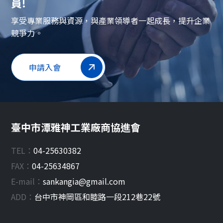
員!
享受專業服務與資源，與產業領導者一起成長，提升企業
競爭力。
申請入會
臺中市潭雅神工業廠商協進會
TEL：
04-25630382
FAX：
04-25634867
E-mail：
sankangia@gmail.com
ADD：
台中市
神岡區
和睦路一段212巷22號