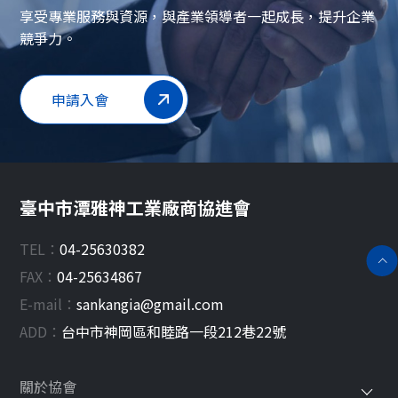
享受專業服務與資源，與產業領導者一起成長，提升企業
競爭力。
申請入會
臺中市潭雅神工業廠商協進會
TEL：
04-25630382
FAX：
04-25634867
E-mail：
sankangia@gmail.com
ADD：
台中市
神岡區
和睦路一段212巷22號
關於協會