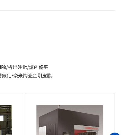
消除/析出硬化/爐內整平
層氮化/奈米陶瓷金剛皮膜