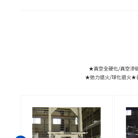
★真空全硬化/真空滲碳
★弛力退火/球化退火★