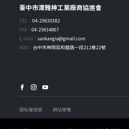
臺中市潭雅神工業廠商協進會
TEL：
04-25630382
FAX：
04-25634867
E-mail：
sankangia@gmail.com
ADD：
台中市
神岡區
和睦路一段212巷22號
隱私權政策
網站導覽