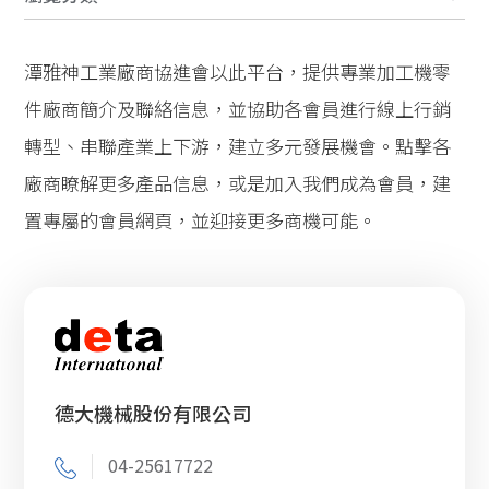
加工機
(28)
潭雅神工業廠商協進會以此平台，提供專業加工機零
加工機零件
(31)
件廠商簡介及聯絡信息，並協助各會員進行線上行銷
轉型、串聯產業上下游，建立多元發展機會。點擊各
機械零件
(27)
廠商瞭解更多產品信息，或是加入我們成為會員，建
特殊設備
(20)
置專屬的會員網頁，並迎接更多商機可能。
測量設備
(5)
自動化設備
(10)
模具製造
(9)
德大機械股份有限公司
塑膠製造
(4)
04-25617722