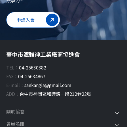
競爭力。
申請入會
臺中市潭雅神工業廠商協進會
TEL：
04-25630382
FAX：
04-25634867
E-mail：
sankangia@gmail.com
ADD：
台中市
神岡區
和睦路一段212巷22號
關於協會
會員名冊