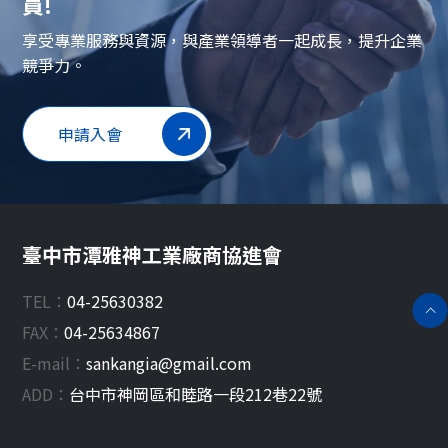
員!
享受專業服務與資源，與產業領導者一起成長，提升企業
競爭力。
申請入會
臺中市潭雅神工業廠商協進會
TEL：
04-25630382
FAX：
04-25634867
E-mail：
sankangia@gmail.com
ADD：
台中市
神岡區
和睦路一段212巷22號