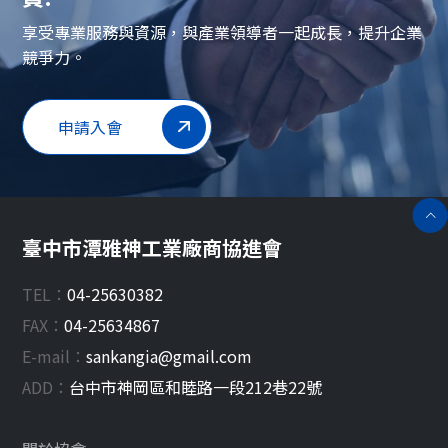
享受專業服務與資源，與產業領導者一起成長，提升企業
競爭力。
申請入會
臺中市潭雅神工業廠商協進會
TEL：
04-25630382
FAX：
04-25634867
E-mail：
sankangia@gmail.com
ADD：
台中市
神岡區
和睦路一段212巷22號